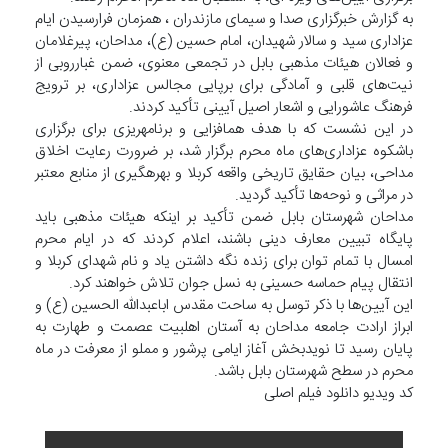
به گزارش خبرگزاری صدا و سیمای مازندران ، همزمان فرارسیدن ایام
عزاداری سید و سالار شهیدان، امام حسین (ع)، مداحان، پیرغلامان
و فعالان هیئات مذهبی بابل در تجمعی معنوی، ضمن غبارروبی از
نیت‌های قلبی و آمادگی برای برپایی مجالس عزاداری، بر ترویج
فرهنگ عاشورایی و اشعار اصیل آیینی تأکید کردند.
در این نشست که با هدف همافزایی و برنامهریزی برای برگزاری
باشکوه عزاداری‌های ماه محرم برگزار شد، بر ضرورت رعایت اخلاق
مداحی، بیان حقایق تاریخی واقعه کربلا و بهرهگیری از منابع معتبر
در مراثی و نوحه‌ها تأکید گردید.
مداحان شهرستان بابل ضمن تأکید بر اینکه هیئات مذهبی باید
پایگاه تبیین معارف دینی باشند، اعلام کردند که در ایام محرم
امسال با تمام توان برای زنده نگه داشتن یاد و نام شهدای کربلا و
انتقال پیام حماسه حسینی به نسل جوان تلاش خواهند کرد.
این آیین‌ها با ذکر توسل به ساحت مقدس اباعبدالله الحسین (ع) و
ابراز ارادت جامعه مداحان به آستان اهلبیت عصمت و طهارت به
پایان رسید تا نویدبخش آغاز ایامی پرشور و مملو از معرفت در ماه
محرم در سطح شهرستان بابل باشد.
کد ویدیو دانلود فیلم اصلی