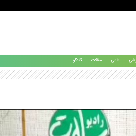
زشی
علمی
مقالات
گفتگو