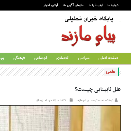
درباره ما
ارتباط با ما
سازمان آگهی ها
آرشیو اخبار
صفحه اصلی
سیاسی
اقتصادی
اجتماعی
فرهنگی
ور
علمی
علل نابینایی چیست؟
نوشته شده توسط: پیام مازند
يکشنبه ۳۱ خرداد ۱۴۰۵