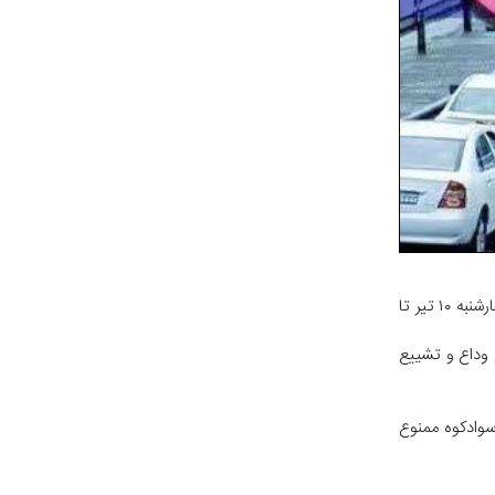
به گزارش خبرگزاری صدا و سیمای مازندران ، رئیس پلیس راه مازندران گفت: محدودیت‌های ترافیکی مراسم وداع و تشییع پیکر رهبر شهید، از امروز چهارشنبه ۱۰ تیر تا
 وداع و تشییع
در محور‌های کرج-چالوس، هراز و سوادکوه ممنوع