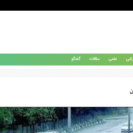
زشی
علمی
مقالات
گفتگو
ن