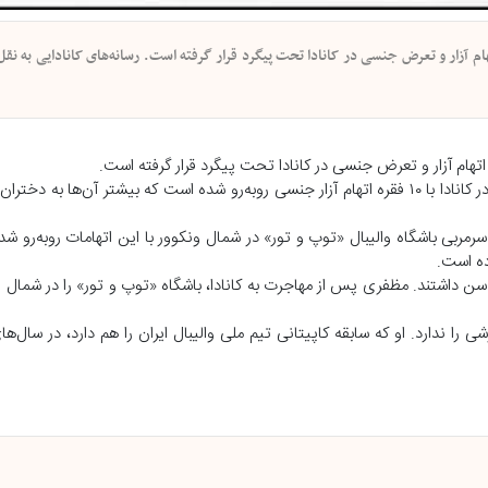
مازند - فارس /کارشناس ورزشی اینترنشنال و والیبالیست اسبق، با ۱۰ اتهام آزار و تعرض جنسی در کانادا تحت پیگرد قرار گرفته است. رسانه‌های کانادای
رسانه‌های کانادایی به نقل از پلیس این کشور اعلام کردند، ایرج مظفری در کانادا با ۱۰ فقره اتهام آزار جنسی روبه‌رو شده است که بیشتر
انادا اعلام کرد مظفری ۵۷ساله، بنیان‌گذار و سرمربی باشگاه والیبال «توپ و تور» در شمال ونکوور با این اتهامات رو
از پنج شاکی این پرونده، در زمان وقوع این اتهام‌ها، زیر ۱۸ سال سن داشتند. مظفری پس از مهاجرت به کانادا، باشگاه «توپ و تور» 
را ندارد. او که سابقه کاپیتانی تیم ملی والیبال ایران را هم دارد، در سال‌های