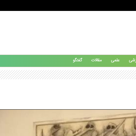
زشی
علمی
مقالات
گفتگو