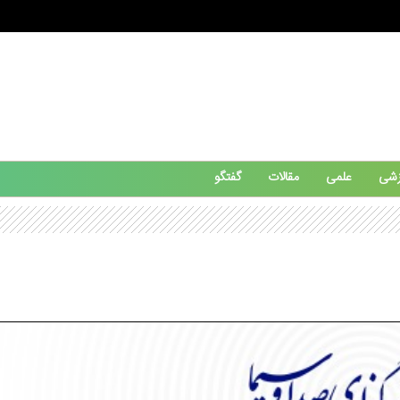
زشی
علمی
مقالات
گفتگو