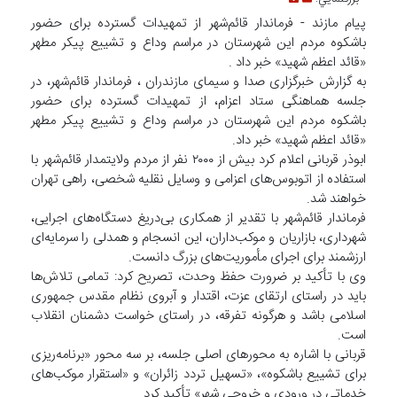
پیام مازند - فرماندار قائم‌شهر از تمهیدات گسترده برای حضور
باشکوه مردم این شهرستان در مراسم وداع و تشییع پیکر مطهر
«قائد اعظم شهید» خبر داد .
به گزارش خبرگزاری صدا و سیمای مازندران ، فرماندار قائم‌شهر، در
جلسه هماهنگی ستاد اعزام، از تمهیدات گسترده برای حضور
باشکوه مردم این شهرستان در مراسم وداع و تشییع پیکر مطهر
«قائد اعظم شهید» خبر داد.
ابوذر قربانی اعلام کرد بیش از ۲۰۰۰ نفر از مردم ولایتمدار قائم‌شهر با
استفاده از اتوبوس‌های اعزامی و وسایل نقلیه شخصی، راهی تهران
خواهند شد.
فرماندار قائم‌شهر با تقدیر از همکاری بی‌دریغ دستگاه‌های اجرایی،
شهرداری، بازاریان و موکب‌داران، این انسجام و همدلی را سرمایه‌ای
ارزشمند برای اجرای مأموریت‌های بزرگ دانست.
وی با تأکید بر ضرورت حفظ وحدت، تصریح کرد: تمامی تلاش‌ها
باید در راستای ارتقای عزت، اقتدار و آبروی نظام مقدس جمهوری
اسلامی باشد و هرگونه تفرقه، در راستای خواست دشمنان انقلاب
است.
قربانی با اشاره به محور‌های اصلی جلسه، بر سه محور «برنامه‌ریزی
برای تشییع باشکوه»، «تسهیل تردد زائران» و «استقرار موکب‌های
خدماتی در ورودی و خروجی شهر» تأکید کرد.