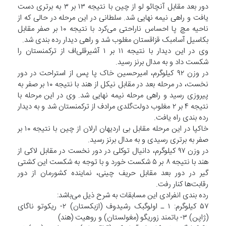
دور بعد مقابل آنچائو لو از چین با نتیجه ۱۳ بر ۳ به برتری دست
یافت و راهی نیمه نهایی شد. سلطانی در این مرحله در حالی که از
ناحیه مچ پا احساس ناراحتی می‌کرد با نتیجه ۱۰ بر صفر مقابل
بکاسیل آسامبک قزاقستان مغلوب شد و راهی دیدار رده بندی شد.
وی در این دیدار با نتیجه ۱۱ بر ۱ آشیرقلی‌اف از ترکمنستان را
شکست داد و به مدال برنز رسید.
در وزن ۹۲ کیلوگرم، امیرحسین خاک پا پس از استراحت در دور
نخست، در مرحله بعد در مقابل نیکل از هند با نتیجه ۱۰ بر صفر به
پیروزی رسید و راهی مرحله نیمه نهایی شد. وی در این مرحله با
نتیجه ۴ بر ۲ مغلوب دولت‌گلدی مرادف از ترکمنستان شد و به دیدار
رده بندی راه یافت.
خاکپا در این مرحله مقابل بی اردیهان ارلان از چین با نتیجه ۱۰ بر
صفر به برتری رسیدی و به مدال برنز رسید.
در وزن ۹۷ کیلوگرم، دانیال توکلی در دور نخست در مقابل لاکی از
هند با نتیجه ۸ بر ۵ شکست خورد و با توجه به شکست این کشتی
گیر در دور بعد مقابل حریف چینی، نماینده کشورمان از دور
رقابت‌ها کنار رفت.
رده بندی انفرادی این مسابقات به شرح ذیل می‌باشد:
۵۷ کیلوگرم: ۱ ـ اولوگبک رشیدوف (ازبکستان) ۲- ریکوتو ناگای
(ژاپن) ۳- باتمند زوریگو (مغولستان) و روهیت (هند)