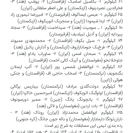
۶۱ کیلوگرم: ۱- بکاسیل آسامبک (قزاقستان) ۲- پوشپ (هند) ۳-
فخرالدین نصردینوف (ازبکستان) و علی اصغر سلطانی (ایران)
۶۵ کیلوگرم: ۱- عیسی ایساکوف (قرقیزستان) ۲- امیررضا تیموری زاد
(ایران) ۳- ایتا شیمودا (ژاپن) و سنجربک انوربکوف (ازبکستان)
۷۰ کیلوگرم: ۱ ـ سومیت (هند) ۲- سیداخمت (قزاقستان) ۳- سجاد
پیردایه (ایران) و آدیل تبیلدیف (قرقیزستان)
۷۴ کیلوگرم: ۱- سیل بکوف (قزاقستان) ۲- محمدمهدی ممیوند
(ایران) ۳- فرخ‌بک جومانازاروف (ازبکستان) و آدارش پاتیل (هند)
۷۹ کیلوگرم: ۱- سبحان اسمی (ایران) ۲- ساوراب یاداو (هند) ۳-
جاوخلانخو (مغولستان) و آیبک کالی اخمت (قزاقستان)
۸۶ کیلوگرم: ۱- ابوالفضل شمسی پور (ایران) ۲- آلپ ارسلان
بگنجویف (ترکمنستان) ۳- اسخاب حاجی اف (قزاقستان) و جنکی
هوکی (ژاپن)
۹۲ کیلوگرم: دولت‌گلدی مرادف (ترکمنستان) بیباریس یرگالی
(قزاقستان) اولوگبک اتویکوف (ازبکستان) امیرحسین خاکپا (ایران)
۹۷ کیلوگرم: ۱- یانچونگ یانگ (چین) ۲- سمیر دورسونوف
(قزاقستان) ۳- بات اردین (مغولستان) و لاکی (هند)
۱۲۵ کیلوگرم: ابوالفضل محمدنژاد (ایران) روناک (هند) ۳ -
ناران‌تولگا دارمابازار (مغولستان) و بائه جون جانگ (کره جنوبی)
رده بندی تیمی این مسابقات به شرح زیر است:
۱- قزاقستان ۱۷۰ امتیاز ۲- ایران ۱۶۴ امتیاز ۳- هند ۱۵۲ امتیاز ۴-