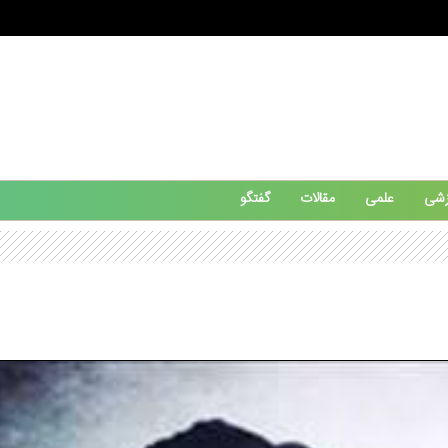
زشی
علمی
مقالات
گفتگو