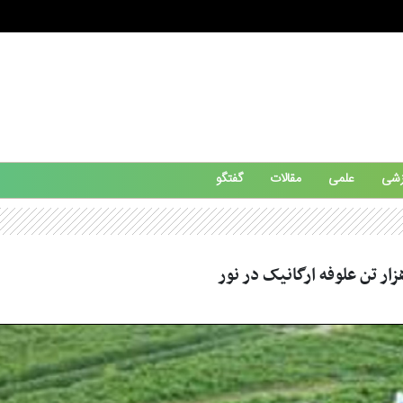
زشی
علمی
مقالات
گفتگو