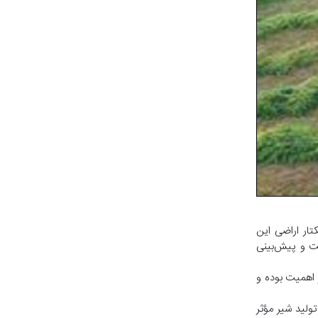
 سیمای مازندران ، غفاری سرپرست مدیریت جهاد کشاورزی شهرستان نور از برداشت ۶ هزار تن علوفه ارگانیک از ۱۵۰۰ هکتار اراضی این
است و پیش‌بینی
 اهمیت بوده و
د، گفت: استفاده از این علوفه در تغذیه دام‌های سنگین می‌تواند تا ۱۵ درصد در تولید شیر مؤثر