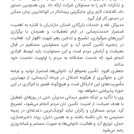
و تذکرات لازم را به مسئولان شرکت ارائه داد. وی همچنین دستور
داد، اقدامات لازم برای جایگزینی پیمانکار در کوتاه‌ترین زمان ممکن
در دستور کار قرار گیرد.
مدیرکل غله و خدمات بازرگانی استان مازندران با اشاره به اهمیت
استمرار خدمت‌رسانی در ایام تعطیلات و همزمان با برگزاری
آیین‌های سوگواری، تشییع و تدفین رهبر شهید، اظهار کرد: فعالیت
در زنجیره تأمین گندم، آرد و نان، مسئولیتی مستقیم در قبال
معیشت و آرامش مردم است و این مسئولیت باید توسط افرادی
انجام شود که خدمت صادقانه به مردم را اولویت نخست خود
بدانند.
جعفری افزود: تأمین به‌موقع آرد نانوایی‌ها، استمرار تولید و عرضه
نان و جلوگیری از هرگونه اختلال در چرخه آردرسانی، از مهم‌ترین
مأموریت‌های این اداره‌کل است و هیچ‌گونه قصور یا کم‌کاری در این
حوزه پذیرفتنی نخواهد بود.
وی با تأکید بر اینکه حضور میدانی مدیران حتی در روز‌های تعطیل
با هدف صیانت از امنیت تأمین نان مردم انجام می‌شود، تصریح
کرد: مردم، مسافران و زائران نباید کوچک‌ترین دغدغه‌ای در زمینه
دسترسی به نان داشته باشند و به همین دلیل، روند ذخیره‌سازی،
حمل، توزیع آرد و فعالیت نانوایی‌ها به صورت مستمر و شبانه‌روزی
رصد می‌شود.