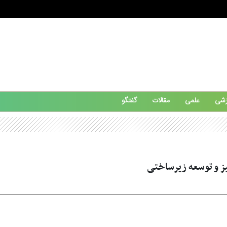
زشی
علمی
مقالات
گفتگو