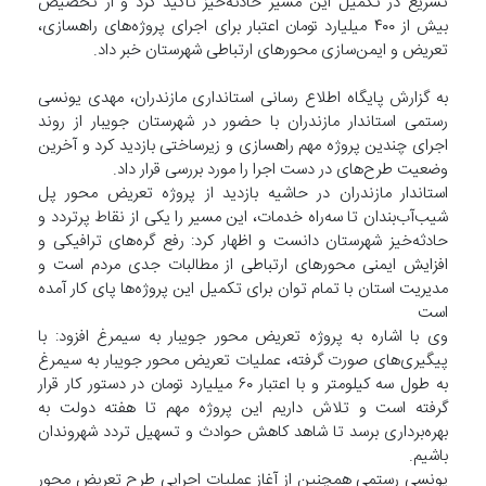
تسریع در تکمیل این مسیر حادثه‌خیز تأکید کرد و از تخصیص
بیش از ۴۰۰ میلیارد تومان اعتبار برای اجرای پروژه‌های راهسازی،
تعریض و ایمن‌سازی محورهای ارتباطی شهرستان خبر داد.
به گزارش پایگاه اطلاع رسانی استانداری مازندران، مهدی یونسی
رستمی استاندار مازندران با حضور در شهرستان جویبار از روند
اجرای چندین پروژه مهم راهسازی و زیرساختی بازدید کرد و آخرین
وضعیت طرح‌های در دست اجرا را مورد بررسی قرار داد.
استاندار مازندران در حاشیه بازدید از پروژه تعریض محور پل
شیب‌آب‌بندان تا سه‌راه خدمات، این مسیر را یکی از نقاط پرتردد و
حادثه‌خیز شهرستان دانست و اظهار کرد: رفع گره‌های ترافیکی و
افزایش ایمنی محورهای ارتباطی از مطالبات جدی مردم است و
مدیریت استان با تمام توان برای تکمیل این پروژه‌ها پای کار آمده
است
وی با اشاره به پروژه تعریض محور جویبار به سیمرغ افزود: با
پیگیری‌های صورت گرفته، عملیات تعریض محور جویبار به سیمرغ
به طول سه کیلومتر و با اعتبار ۶۰ میلیارد تومان در دستور کار قرار
گرفته است و تلاش داریم این پروژه مهم تا هفته دولت به
بهره‌برداری برسد تا شاهد کاهش حوادث و تسهیل تردد شهروندان
باشیم.
یونسی رستمی همچنین از آغاز عملیات اجرایی طرح تعریض محور