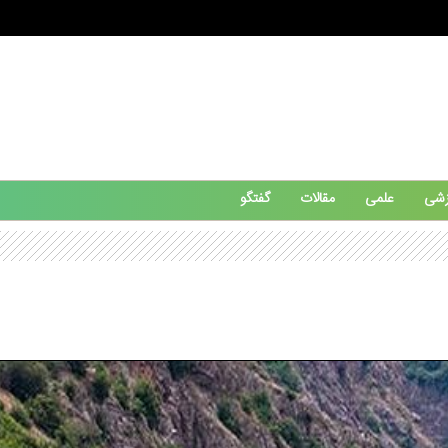
زشی
علمی
مقالات
گفتگو