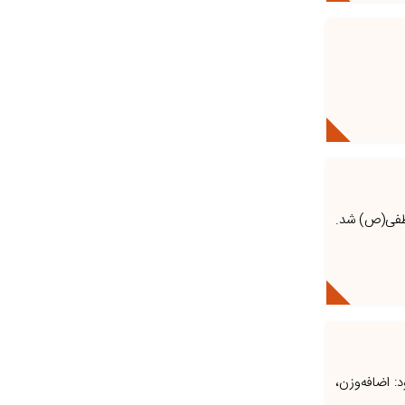
اروارد، در سال ۲۰۲۵ برگزیده جایزه مصطفی(ص) شد.
: اضافه‌وزن،