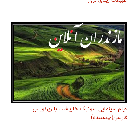
طبیعت زیبای نروژ
فیلم سینمایی سونیک خارپشت با زیرنویس
فارسی(چسبیده)