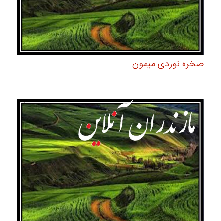
صخره نوردی میمون