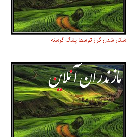
شكار شدن گراز توسط پلنگ گرسنه