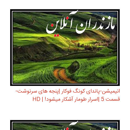
انیمیشن-پاندای کونگ فوکار |پنجه های سرنوشت-
قسمت 5 |اسرار طومار آشکار میشود! | HD