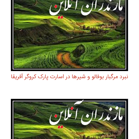
نبرد مرگبار بوفالو و شیرها در اسارت پارک کروگر آفریقا