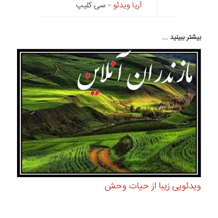
آریا ویدئو
- سی کلیپ
بیشتر ببینید ...
ویدئویی زیبا از حیات وحش