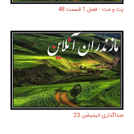
پت و مت - فصل 1 قسمت 48
صداگذاری انیمیشن 23