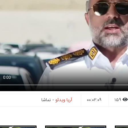
۱۵۹
۰۰:۰۲:۰۹
آریا ویدئو
- نماشا