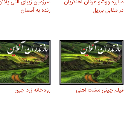
مبارزه ووشو عرفان آهنگریان
سرزمین زیبای آلتی پلانو
در مقابل برزیل
زنده به آسمان
فیلم چینی مشت اهنی
رودخانه زرد چین