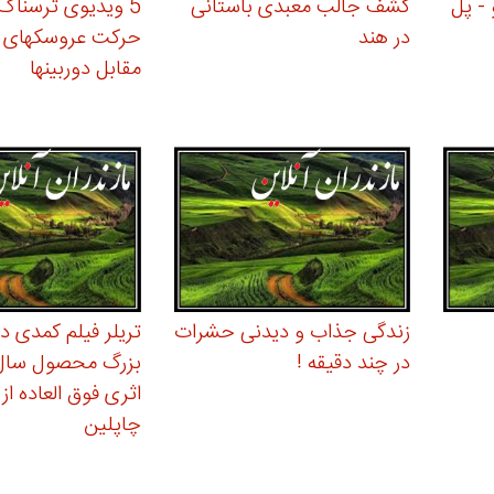
 - پل
کشف جالب معبدی باستانی
5 ویدیوی ترسناک 
در هند
حرکت عروسکهای 
مقابل دوربینها
زندگی جذاب و دیدنی حشرات
تریلر فیلم کمدی دی
در چند دقیقه !
اثری فوق العاده از
چاپلین