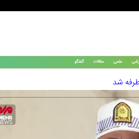
زشی
علمی
مقالات
گفتگو
طرفه شد