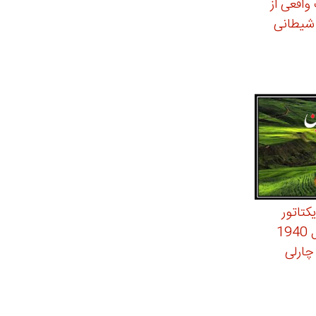
واقعی از
شیطانی
کتاتور
بزرگ محصول سال 1940
 چارلی