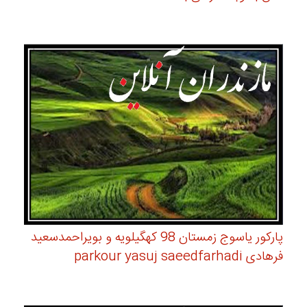
پارکور یاسوج زمستان 98 کهگیلویه و بویراحمدسعید
فرهادی parkour yasuj saeedfarhadi