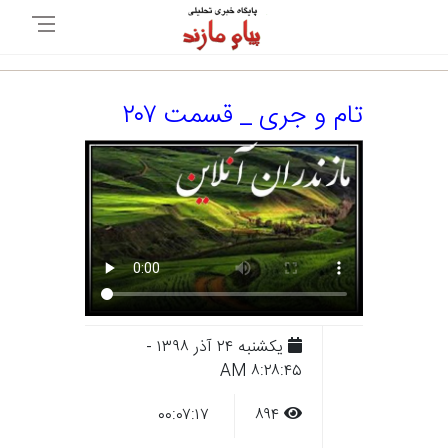
تام و جری _ قسمت ۲۰۷
يکشنبه ۲۴ آذر ۱۳۹۸ -
۸:۲۸:۴۵ AM
۰۰:۰۷:۱۷
۸۹۴