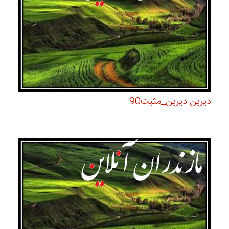
دیرین دیرین_مثبت90