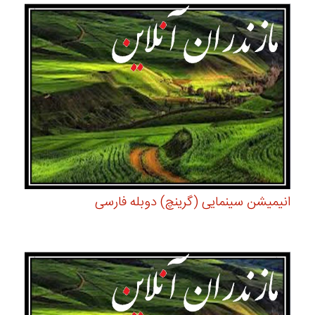
انیمیشن سینمایی (گرینچ) دوبله فارسی