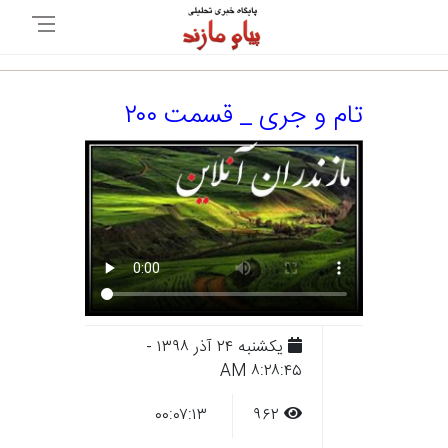
تام و جری _ قسمت ۲۰۰
يکشنبه ۲۴ آذر ۱۳۹۸ -
۸:۲۸:۴۵ AM
۰۰:۰۷:۱۳
۹۶۲