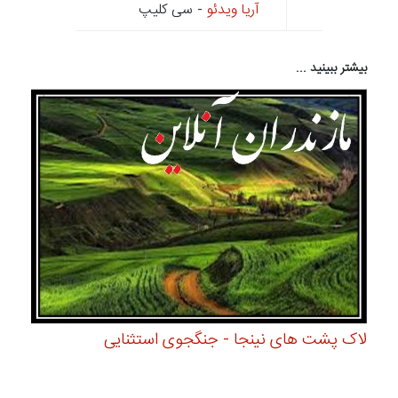
آریا ویدئو
- سی کلیپ
بیشتر ببینید ...
لاک پشت های نینجا - جنگجوی استثنایی