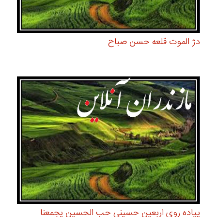
دژ الموت قلعه حسن صباح
پیاده روی اربعین حسینی حب الحسین یجمعنا