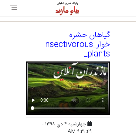
گیاهان حشره
خوار_Insectivorous
plants_
چهارشنبه ۴ دي ۱۳۹۸ -
۹:۳۰:۴۹ AM