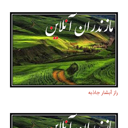
راز آبشار جاذبه