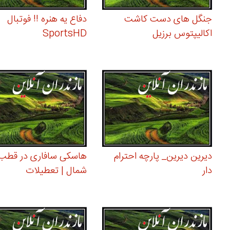
جنگل های دست کاشت
دفاع یه هنره !! فوتبال
اکالیپتوس برزیل
SportsHD
دیرین دیرین_ پارچه احترام
هاسکی سافاری در قطب
دار
شمال | تعطیلات