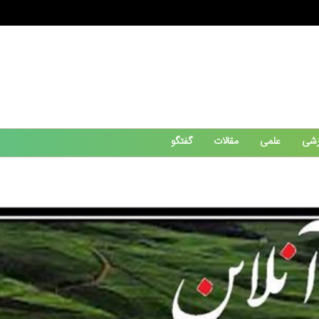
زشی
علمی
مقالات
گفتگو