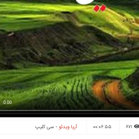
۸۷۱
۰۰:۰۶:۵۵
آریا ویدئو
- سی کلیپ