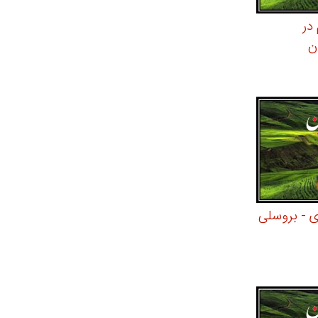
در
ن
ی - بروسلی