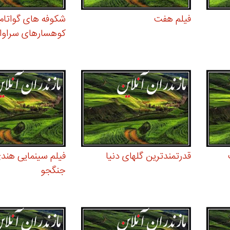
فیلم هفت
شکوفه های گواتام 
کوهسارهای سراوا
قدرتمندترین گلهای دنیا
فیلم سینمایی هند
جنگجو