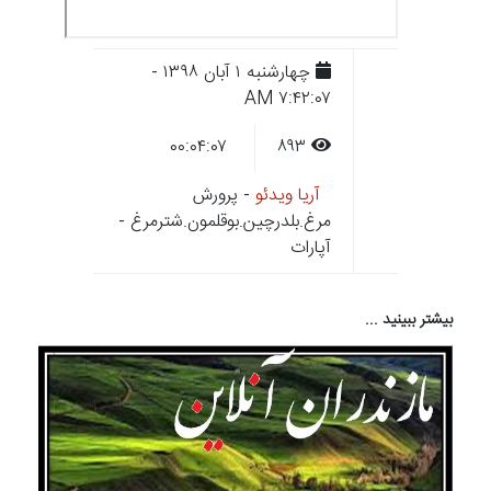
چهارشنبه ۱ آبان ۱۳۹۸ -
۷:۴۲:۰۷ AM
۰۰:۰۴:۰۷
۸۹۳
آریا ویدئو
- پرورش
مرغ.بلدرچین.بوقلمون.شترمرغ -
آپارات
بیشتر ببینید ...