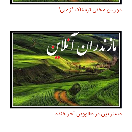
دوربین مخفی ترسناک "زامبی"
مستر بین در هالووین آخر خنده