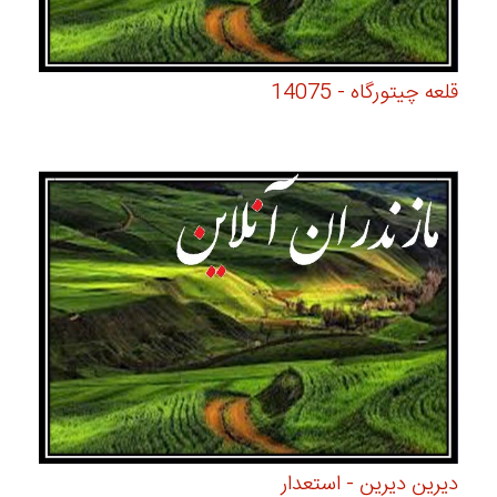
قلعه چیتورگاه - 14075
دیرین دیرین - استعدار