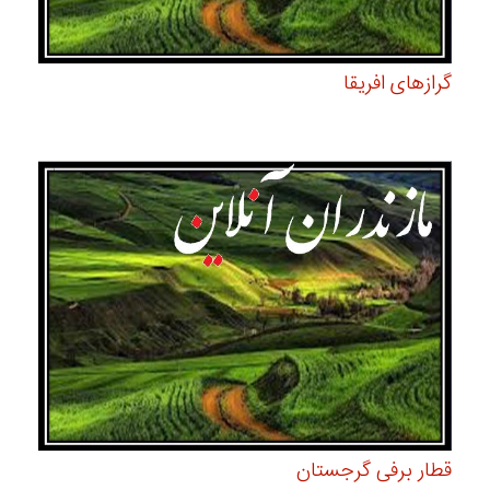
گرازهای افریقا
قطار برفی گرجستان