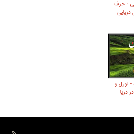
ی - حرف
دریایی
- لورل و
ر دریا