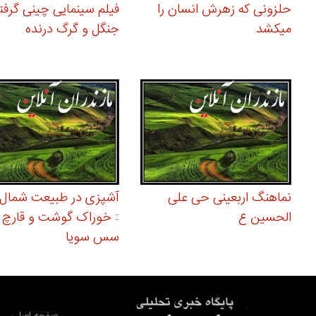
حلزونی که زهرش انسان را
فیلم سینمایی چینی گرفتا
میکشد
جنگل و گرگ درنده
نماهنگ اربعینی حی علی
آشپزی در طبیعت شمال ا
الحسین ع
:: خوراک گوشت و قارچ ب
سس سویا