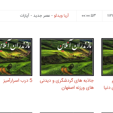
۰۰:۰۰:۵۳
آریا ویدئو
- عصر جدید - آپارات
م
جاذبه های گردشگری و دیدنی
5 درب اسرارآمیز
دنیا
های ورزنه اصفهان