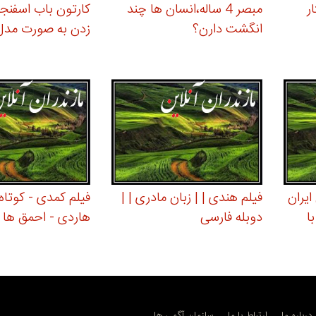
ر
مبصر 4 ساله،انسان ها چند
کارتون باب اسفنج
انگشت دارن؟
زدن به صورت مدل 
یران
فیلم هندی | | زبان مادری | |
فیلم کمدی - کوتاه 
ا
دوبله فارسی
هاردی - احمق ها د