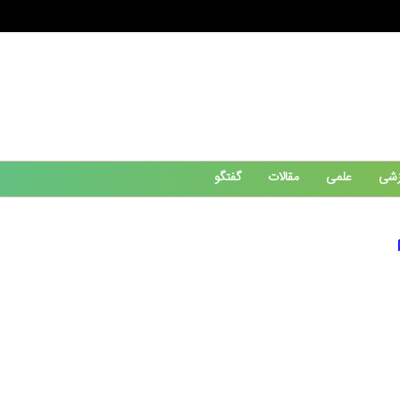
زشی
علمی
مقالات
گفتگو