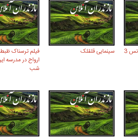
انیمیشن لوک خوش شانس 3
سینمایی قلقلک
فیلم ترسناک ظبط 
ارواح در مدرسه ایر
شب